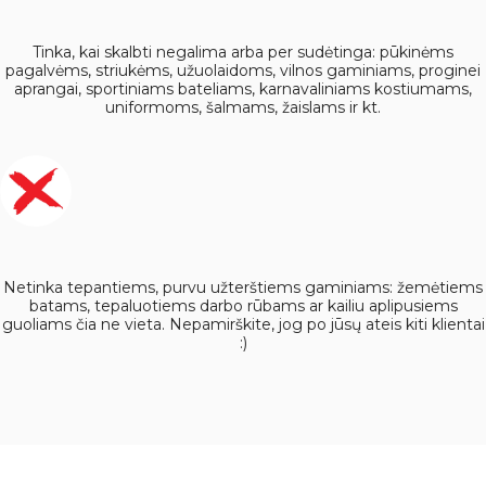
Tinka, kai skalbti negalima arba per sudėtinga: pūkinėms
pagalvėms, striukėms, užuolaidoms, vilnos gaminiams, proginei
aprangai, sportiniams bateliams, karnavaliniams kostiumams,
uniformoms, šalmams, žaislams ir kt.
Netinka tepantiems, purvu užterštiems gaminiams: žemėtiems
batams, tepaluotiems darbo rūbams ar kailiu aplipusiems
guoliams čia ne vieta. Nepamirškite, jog po jūsų ateis kiti klientai
:)