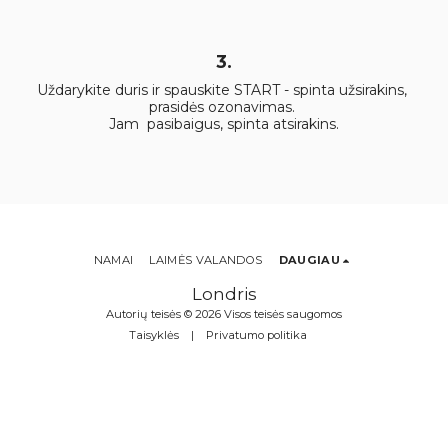
3.
Uždarykite duris ir spauskite START - spinta užsirakins, 
prasidės ozonavimas. 

Jam  pasibaigus, spinta atsirakins.
NAMAI
LAIMĖS VALANDOS
DAUGIAU
Londris
Autorių teisės © 2026 Visos teisės saugomos
Taisyklės
|
Privatumo politika