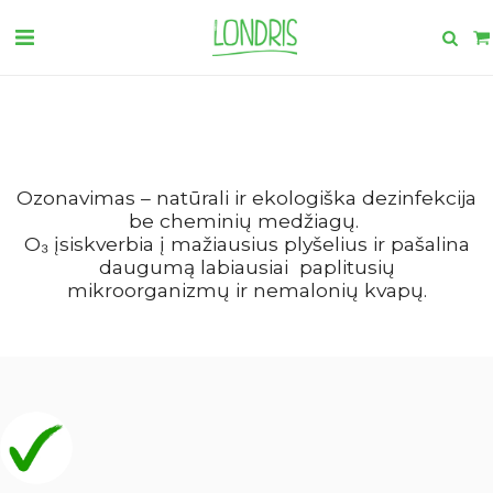
Ozonavimas – natūrali ir ekologiška dezinfekcija
be cheminių medžiagų.
O₃ įsiskverbia į mažiausius plyšelius ir pašalina
daugumą labiausiai paplitusių
mikroorganizmų ir nemalonių kvapų.